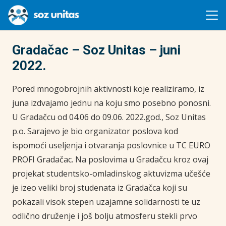
Gradačac – Soz Unitas – juni
2022.
Pored mnogobrojnih aktivnosti koje realiziramo, iz
juna izdvajamo jednu na koju smo posebno ponosni.
U Gradačcu od 04.06 do 09.06. 2022.god., Soz Unitas
p.o. Sarajevo je bio organizator poslova kod
ispomoći useljenja i otvaranja poslovnice u TC EURO
PROFI Gradačac. Na poslovima u Gradačcu kroz ovaj
projekat studentsko-omladinskog aktuvizma učešće
je izeo veliki broj studenata iz Gradačca koji su
pokazali visok stepen uzajamne solidarnosti te uz
odlično druženje i još bolju atmosferu stekli prvo