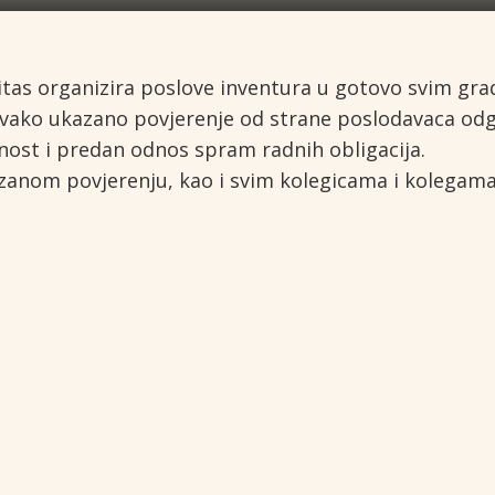
tas organizira poslove inventura u gotovo svim gra
a svako ukazano povjerenje od strane poslodavaca o
ost i predan odnos spram radnih obligacija.
nom povjerenju, kao i svim kolegicama i kolegama k