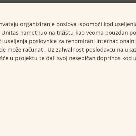
hvataju organiziranje poslova ispomoći kod useljenj
z Unitas nametnuo na tržištu kao veoma pouzdan pos
useljenja poslovnice za renomirani internacionaln
ade može računati. Uz zahvalnost poslodavcu na uka
ešće u projektu te dali svoj nesebičan doprinos kod u