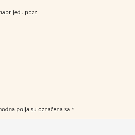
 naprijed…pozz
odna polja su označena sa
*