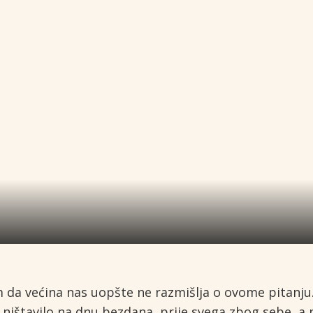
m da većina nas uopšte ne razmišlja o ovome pitanju
e ništavilo na dnu bezdana, prije svega zbog sebe, a