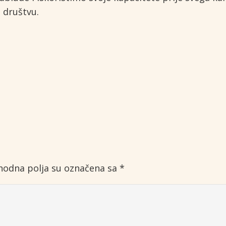
u društvu.
odna polja su označena sa
*