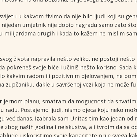
vijetu u kakvom živimo da nije bilo ljudi koji su gene
nijedan umjetnik nije dobio nagradu samo zato što j
 u milijardama drugih i kada to kažem ne mislim samo
svog života napravila nešto veliko, ne postoji neš
da pokreneš svoje biće i učiniš nešto korisno. Sada 
ilo kakvim radom ili pozitivnim djelovanjem, ne pom
 zupčaniku, dakle u savršenoj vezi koja ne može fun
karijernom planu, smatram da mogućnost da shvatimo
u radu. Postajemo ljudi, nismo djeca koju neko može
 već danas. Izabrala sam Unitas tim kao jedan od ri
e zbog naših godina i neiskustva, ali tvrdim da sa 
blude i iskoristimo svoje kapacitete prije svega kak