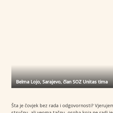
Belma Lojo, Sarajevo, član SOZ Unitas tima
Šta je čovjek bez rada i odgovornosti? Vjeruje
stručnu, ali veoma tačnu, osoba koja ne radi j