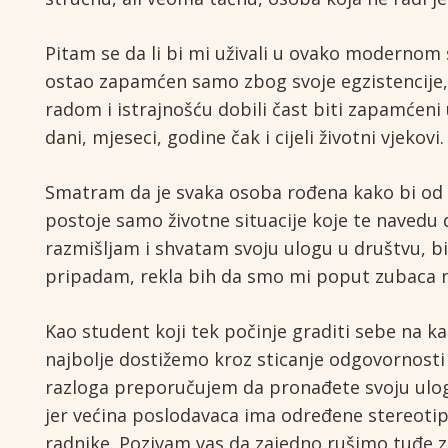
Pitam se da li bi mi uživali u ovako modernom s
ostao zapamćen samo zbog svoje egzistencije, 
radom i istrajnošću dobili čast biti zapamćeni
dani, mjeseci, godine čak i cijeli životni vjekovi.
Smatram da je svaka osoba rođena kako bi od 
postoje samo životne situacije koje te navedu 
razmišljam i shvatam svoju ulogu u društvu, b
pripadam, rekla bih da smo mi poput zubaca na
Kao student koji tek počinje graditi sebe na 
najbolje dostižemo kroz sticanje odgovornosti 
razloga preporučujem da pronađete svoju ulogu
jer većina poslodavaca ima određene stereotip
radnike. Pozivam vas da zajedno rušimo tuđe za