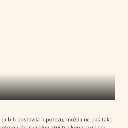
. Ja bih postavila hipotezu, možda ne baš tako
 potom i zbog cijelog društva kome pripada.