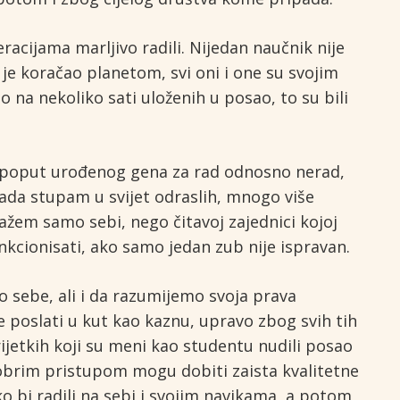
racijama marljivo radili. Nijedan naučnik nije
e koračao planetom, svi oni i one su svojim
 na nekoliko sati uloženih u posao, to su bili
to poput urođenog gena za rad odnosno nerad,
kada stupam u svijet odraslih, mnogo više
ažem samo sebi, nego čitavoj zajednici kojoj
kcionisati, ako samo jedan zub nije ispravan.
 sebe, ali i da razumijemo svoja prava
 poslati u kut kao kaznu, upravo zbog svih tih
jetkih koji su meni kao studentu nudili posao
dobrim pristupom mogu dobiti zaista kvalitetne
o bi radili na sebi i svojim navikama, a potom