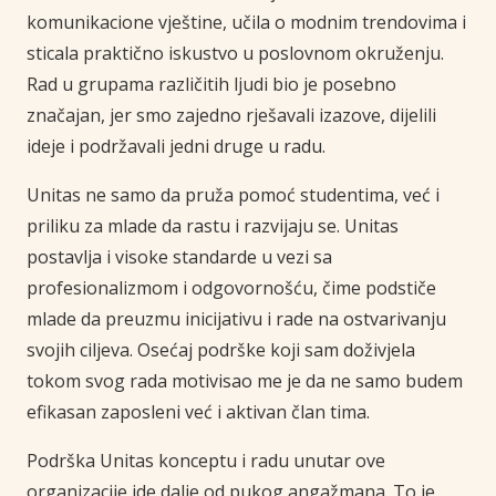
komunikacione vještine, učila o modnim trendovima i
sticala praktično iskustvo u poslovnom okruženju.
Rad u grupama različitih ljudi bio je posebno
značajan, jer smo zajedno rješavali izazove, dijelili
ideje i podržavali jedni druge u radu.
Unitas ne samo da pruža pomoć studentima, već i
priliku za mlade da rastu i razvijaju se. Unitas
postavlja i visoke standarde u vezi sa
profesionalizmom i odgovornošću, čime podstiče
mlade da preuzmu inicijativu i rade na ostvarivanju
svojih ciljeva. Osećaj podrške koji sam doživjela
tokom svog rada motivisao me je da ne samo budem
efikasan zaposleni već i aktivan član tima.
Podrška Unitas konceptu i radu unutar ove
organizacije ide dalje od pukog angažmana. To je