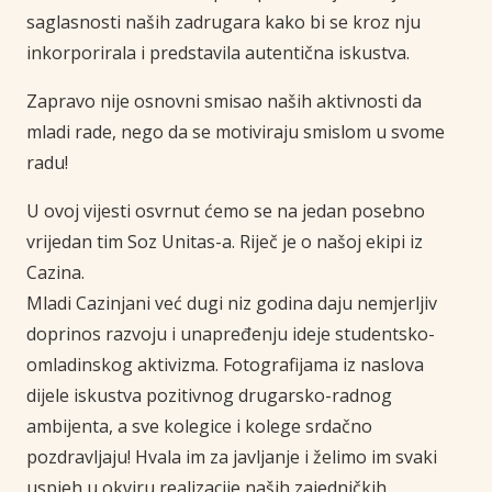
saglasnosti naših zadrugara kako bi se kroz nju
inkorporirala i predstavila autentična iskustva.
Zapravo nije osnovni smisao naših aktivnosti da
mladi rade, nego da se motiviraju smislom u svome
radu!
U ovoj vijesti osvrnut ćemo se na jedan posebno
vrijedan tim Soz Unitas-a. Riječ je o našoj ekipi iz
Cazina.
Mladi Cazinjani već dugi niz godina daju nemjerljiv
doprinos razvoju i unapređenju ideje studentsko-
omladinskog aktivizma. Fotografijama iz naslova
dijele iskustva pozitivnog drugarsko-radnog
ambijenta, a sve kolegice i kolege srdačno
pozdravljaju! Hvala im za javljanje i želimo im svaki
uspjeh u okviru realizacije naših zajedničkih