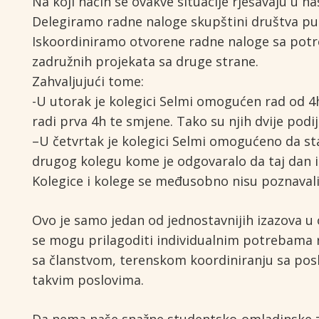
Na koji način se ovakve situacije rješavaju u na
Delegiramo radne naloge skupštini društva pu
Iskoordiniramo otvorene radne naloge sa potr
zadružnih projekata sa druge strane.
Zahvaljujući tome:
-U utorak je kolegici Selmi omogućen rad od 4
radi prva 4h te smjene. Tako su njih dvije podij
–U četvrtak je kolegici Selmi omogućeno da st
drugog kolegu kome je odgovaralo da taj dan i 
Kolegice i kolege se međusobno nisu poznavali
Ovo je samo jedan od jednostavnijih izazova 
se mogu prilagoditi individualnim potrebama r
sa članstvom, terenskom koordiniranju sa pos
takvim poslovima.