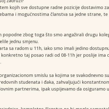
šoj zadruzi?
tem kojih sve dostupne radne pozicije dostavimo za
ebama i mogućnostima članstva sa jedne strane, te
h popodne zbog toga što smo angažirali drugu kolegi
elile jednu smjenu.
arta sa radom u 11h, iako smo imali jedino dostupn
konkretno taj posao radi od 08-11h jer poslije ima 
.
u organizacionom smislu sa kojima se svakodnevno s
edovnih studenata i đaka, zahvaljujući konstantnom
lovnim partnerima, ipak uspijevamo da osiguramo u