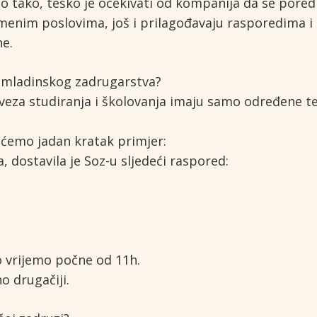
sto tako, teško je očekivati od kompanija da se pore
nim poslovima, još i prilagođavaju rasporedima i 
ne.
omladinskog zadrugarstva?
veza studiranja i školovanja imaju samo određene te
 ćemo jadan kratak primjer:
 dostavila je Soz-u sljedeći raspored:
o vrijemo počne od 11h.
 drugačiji.