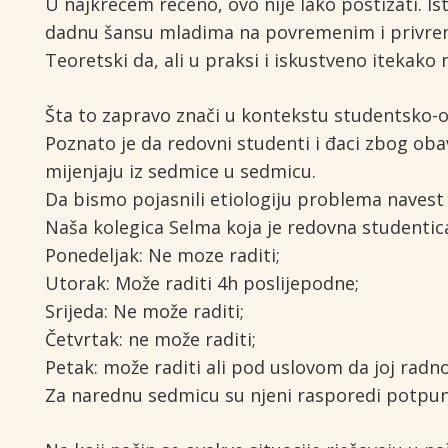
U najkrećem rečeno, ovo nije lako postizati. I
dadnu šansu mladima na povremenim i privreme
Teoretski da, ali u praksi i iskustveno itekako 
Šta to zapravo znači u kontekstu studentsko-
Poznato je da redovni studenti i đaci zbog oba
mijenjaju iz sedmice u sedmicu.
Da bismo pojasnili etiologiju problema navest
Naša kolegica Selma koja je redovna studentica,
Ponedeljak: Ne moze raditi;
Utorak: Može raditi 4h poslijepodne;
Srijeda: Ne može raditi;
Četvrtak: ne može raditi;
Petak: može raditi ali pod uslovom da joj radn
Za narednu sedmicu su njeni rasporedi potpuno