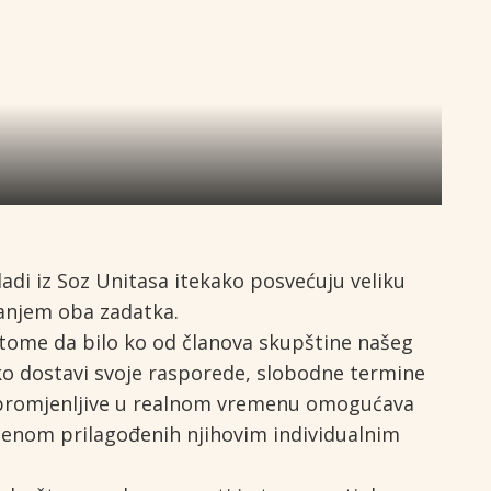
di iz Soz Unitasa itekako posvećuju veliku
vanjem oba zadatka.
 tome da bilo ko od članova skupštine našeg
ako dostavi svoje rasporede, slobodne termine
ve promjenljive u realnom vremenu omogućava
menom prilagođenih njihovim individualnim