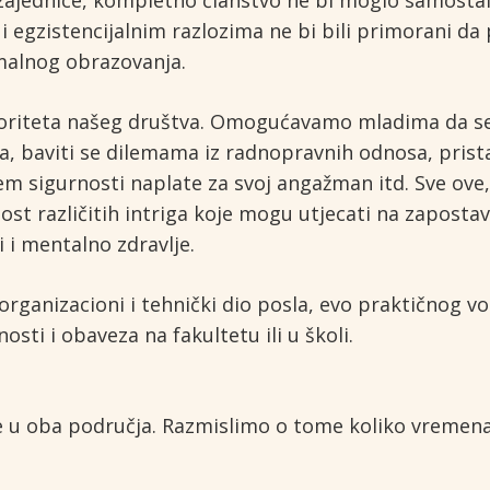
jednice, kompletno članstvo ne bi moglo samostaln
 egzistencijalnim razlozima ne bi bili primorani d
malnog obrazovanja.
rioriteta našeg društva. Omogućavamo mladima da s
 baviti se dilemama iz radnopravnih odnosa, pristaj
em sigurnosti naplate za svoj angažman itd. Sve ove,
st različitih intriga koje mogu utjecati na zapostavlj
i i mentalno zdravlje.
 organizacioni i tehnički dio posla, evo praktično
sti i obaveza na fakultetu ili u školi.
ve u oba područja. Razmislimo o tome koliko vremena