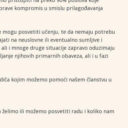
o pristupiti na preko 90% poslova koje
a prave kompromis u smislu prilagođavanja
e mogu posvetiti učenju, te da nemaju potrebu
ati na neuslovne ili eventualno sumljive i
 ali i mnoge druge situacije zapravo oduzimaju
anje njihovih primarnih obaveza, ali i u fazi
g vodiča kojim možemo pomoći našem članstvu u
 želimo ili možemo posvetiti radu i koliko nam