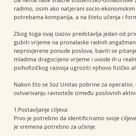
Da nema naše snažne studentsko-omladinske za
radimo, osim ako natjerani socio-ekonomskim i
potrebama kompanija, a na štetu učenja i for
Zbog toga ovaj izazov predstavlja jedan od p
gubiti vrijeme na pronalaske radnih angažmana,
neprovjerene ponude poslova, baviti se pitanj
mladima dragocijeno vrijeme i uvode ih u realno
psihofizičkog razvoja ugroziti njihovo fizičko al
Nakon što se Soz Unitas pobrine za operativi,
ostvarivanju ravnoteže između poslovnih aktivno
1.Postavljanje ciljeva:
Prvo je potrebno da identificiramo svoje cilje
je vremena potrebno za učenje.