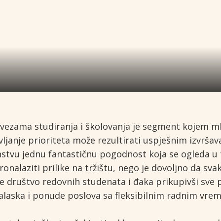
vezama studiranja i školovanja je segment kojem mla
ljanje prioriteta može rezultirati uspješnim izvrša
nstvu jednu fantastičnu pogodnost koja se ogleda u
onalaziti prilike na tržištu, nego je dovoljno da sv
aše društvo redovnih studenata i đaka prikupivši s
laska i ponude poslova sa fleksibilnim radnim vre