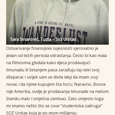
Sara Sinanović, Tuzla – Soz Unitas
Ostvarivanje finansijske svjesnosti
vjerovatno je
jedan od težih perioda
odrastanja
.
Često bi kao mala
na
filmovima gledala kako djeca prodavajući
limunadu ili šetanjem pasa zarađuju taj
neki svoj
džeparac i uvijek sam se divila
ideji da imam
svoj
novac i da njime
kupujem šta hoću
.
Naravno
,
Bosna
nije
Amerika
,
ovdje je prodavanja limunade na nekom
štandu malo i smješna zamisao
.
Zato umjesto toga
mi imamo nešto što se zove
“
studentska zadruga
”
SOZ Unitas koja je po mom mišljenju