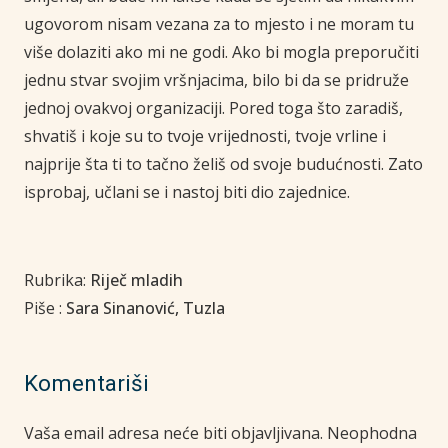
ugovorom nisam vezana za to
mjesto i ne moram tu
više dolaziti ako mi
ne godi
.
Ako bi mogla preporučiti
jednu stvar svojim vršnjacima
,
bilo bi da se
pridruže
jednoj ovakvoj organizaciji
.
Pored
toga što zaradiš
,
shvatiš i koje su to tvoje
vrijednosti
,
tvoje vrline i
najprije šta ti to tačno želiš od svoje budućnosti
.
Zato
isprobaj
,
učlani se i nastoj biti dio
zajednice
.
Rubrika:
Riječ mladih
Piše :
Sara Sinanović, Tuzla
Komentariši
Vaša email adresa neće biti objavljivana.
Neophodna