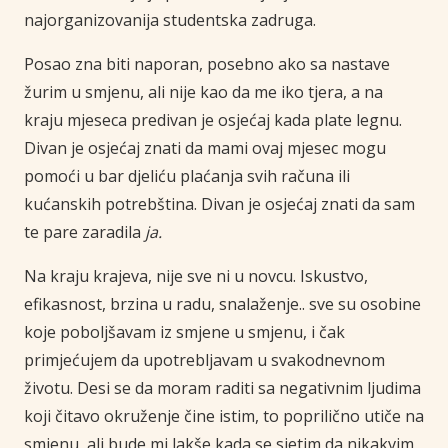
najorganizovanija studentska zadruga
.
Posao zna biti naporan, posebno ako sa nastave
žurim
u
smjenu
,
ali nije kao da me iko tjera, a na
kraju
mjeseca predivan je osjećaj kada plate legnu
.
Divan je osjećaj znati da mami ovaj mjesec mogu
pomoći u bar djeliću
plaćanja svih računa ili
kućanskih
potrebština
.
Divan je osjećaj znati da sam
te pare zaradila
ja
.
Na kraju krajeva
,
nije
sve ni u novcu
.
Iskustvo
,
efikasnost
,
brzina
u radu
,
snalaženje
..
sve su osobine
koje
poboljšavam iz smjene
u
smjenu
,
i čak
primjećujem da upotrebljavam u
svakodnevnom
životu
.
Desi se da moram
raditi sa negativnim ljudima
koji čitavo okruženje čine istim
,
to poprilično utiče na
smjenu
,
ali bude mi lakše kada se sjetim da nikakvim