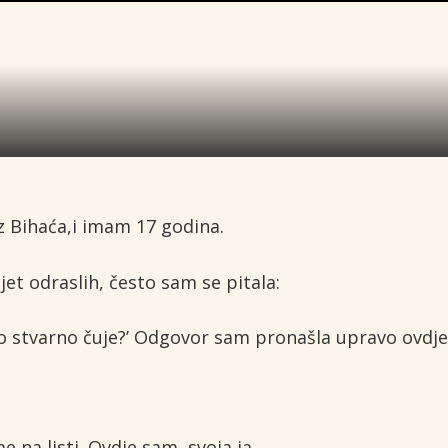
z Bihaća,i imam 17 godina.
.
jet odraslih, često sam se pitala:
ko stvarno čuje?’ Odgovor sam pronašla upravo ovdje
 na listi. Ovdje sam ,svoja ja.