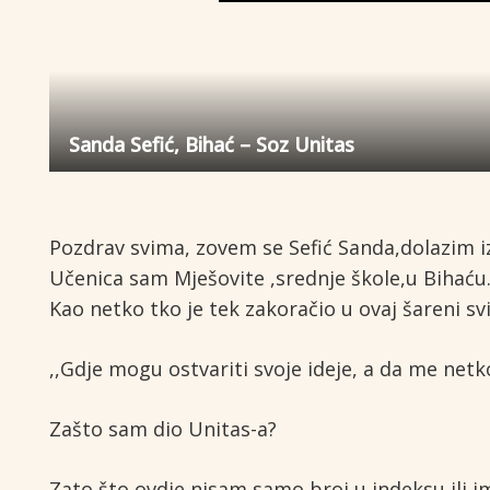
Sanda Sefić, Bihać – Soz Unitas
Pozdrav svima, zovem se Sefić Sanda,dolazim i
Učenica sam Mješovite ,srednje škole,u Bihaću
Kao netko tko je tek zakoračio u ovaj šareni svi
,,Gdje mogu ostvariti svoje ideje, a da me net
Zašto sam dio Unitas-a?
Zato što ovdje nisam samo broj u indeksu ili ime