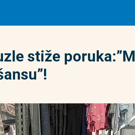
uzle stiže poruka:”
 šansu”!