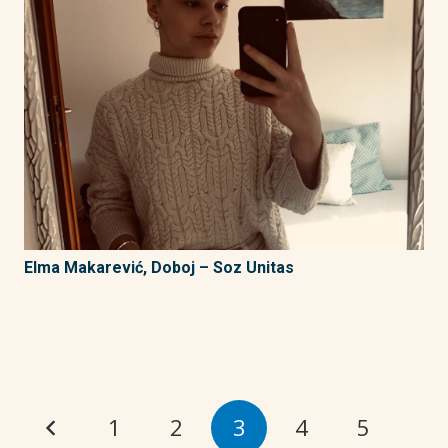
Elma Makarević, Doboj – Soz Unitas
1
2
3
4
5